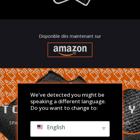
Disponible dès maintenant sur
We've detected you might be
speaking a different language.
Do you want to change to:
TOUCHY FEELY
SPA like cleaning for your display with this micro-fiber cloth.
English